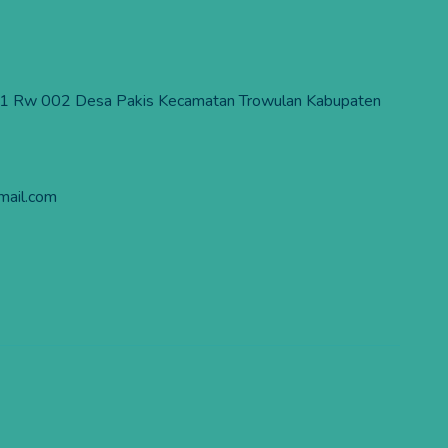
01 Rw 002 Desa Pakis Kecamatan Trowulan Kabupaten
mail.com